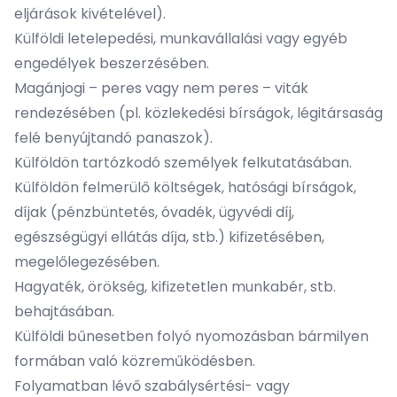
eljárások kivételével).
Külföldi letelepedési, munkavállalási vagy egyéb
engedélyek beszerzésében.
Magánjogi – peres vagy nem peres – viták
rendezésében (pl. közlekedési bírságok, légitársaság
felé benyújtandó panaszok).
Külföldön tartózkodó személyek felkutatásában.
Külföldön felmerülő költségek, hatósági bírságok,
díjak (pénzbüntetés, óvadék, ügyvédi díj,
egészségügyi ellátás díja, stb.) kifizetésében,
megelőlegezésében.
Hagyaték, örökség, kifizetetlen munkabér, stb.
behajtásában.
Külföldi bűnesetben folyó nyomozásban bármilyen
formában való közreműködésben.
Folyamatban lévő szabálysértési- vagy