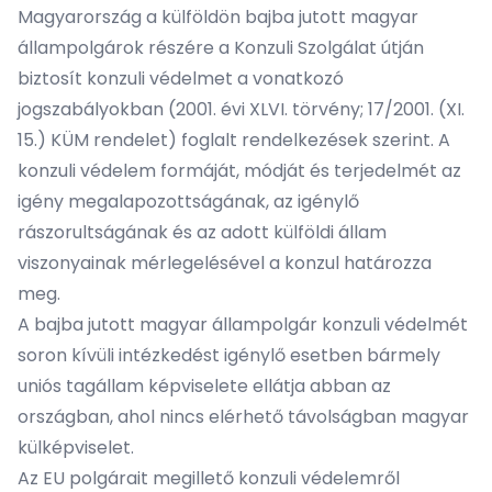
Magyarország a külföldön bajba jutott magyar
állampolgárok részére a Konzuli Szolgálat útján
biztosít konzuli védelmet a vonatkozó
jogszabályokban (2001. évi XLVI. törvény; 17/2001. (XI.
15.) KÜM rendelet) foglalt rendelkezések szerint. A
konzuli védelem formáját, módját és terjedelmét az
igény megalapozottságának, az igénylő
rászorultságának és az adott külföldi állam
viszonyainak mérlegelésével a konzul határozza
meg.
A bajba jutott magyar állampolgár konzuli védelmét
soron kívüli intézkedést igénylő esetben bármely
uniós tagállam képviselete ellátja abban az
országban, ahol nincs elérhető távolságban magyar
külképviselet.
Az EU polgárait megillető konzuli védelemről