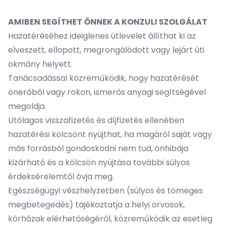
AMIBEN SEGÍTHET ÖNNEK A KONZULI SZOLGÁLAT
Hazatéréséhez ideiglenes útlevelet állíthat ki az
elveszett, ellopott, megrongálódott vagy lejárt úti
okmány helyett.
Tanácsadással közreműködik, hogy hazatérését
önerőből vagy rokon, ismerős anyagi segítségével
megoldja.
Utólagos visszafizetés és díjfizetés ellenében
hazatérési kölcsönt nyújthat, ha magáról saját vagy
más forrásból gondoskodni nem tud, önhibája
kizárható és a kölcsön nyújtása további súlyos
érdeksérelemtől óvja meg.
Egészségügyi vészhelyzetben (súlyos és tömeges
megbetegedés) tájékoztatja a helyi orvosok,
kórházak elérhetőségéről, közreműködik az esetleg