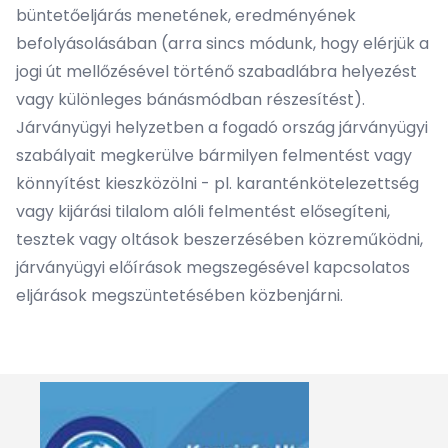
büntetőeljárás menetének, eredményének
befolyásolásában (arra sincs módunk, hogy elérjük a
jogi út mellőzésével történő szabadlábra helyezést
vagy különleges bánásmódban részesítést).
Járványügyi helyzetben a fogadó ország járványügyi
szabályait megkerülve bármilyen felmentést vagy
könnyítést kieszközölni - pl. karanténkötelezettség
vagy kijárási tilalom alóli felmentést elősegíteni,
tesztek vagy oltások beszerzésében közreműködni,
járványügyi előírások megszegésével kapcsolatos
eljárások megszüntetésében közbenjárni.